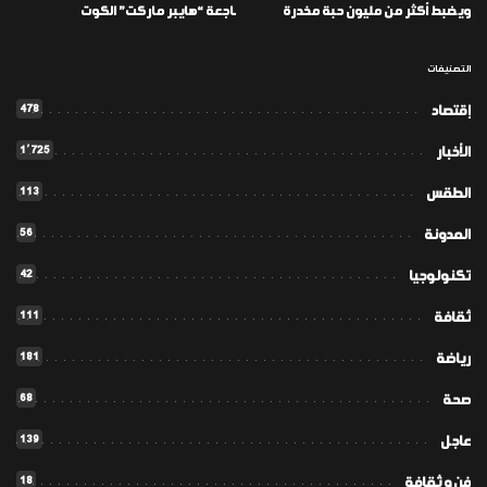
ويضبط أكثر من مليون حبة مخدرة
ـاجعة “هايبر ماركت” الكوت
التصنيفات
478
إقتصاد
1٬725
الأخبار
113
الطقس
56
المدونة
42
تكنولوجيا
111
ثقافة
181
رياضة
68
صحة
139
عاجل
18
فن و ثقافة