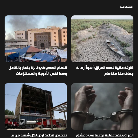
أحدث الأخبار
كارثة مائية تهدد العراق: أسوأ أزمـ ـة
النظام الصحي في غـ ـزة ينهار بالكامل
جفاف منذ مئة عام
وسط نقص الأدوية والمستلزمات
العراق ينفذ عملية نوعية في دمشق
تخصيص قطعة أرض لكل شهيد من فـ