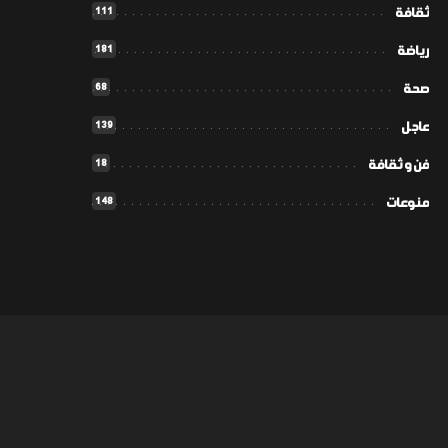
111
ثقافة
181
رياضة
68
صحة
139
عاجل
18
فن و ثقافة
148
منوعات