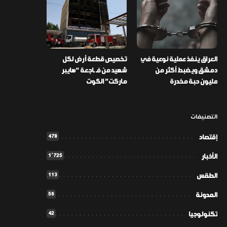
العراق ينفذ عملية نوعية في
تخصيص قطعة أرض لكل
دمشق ويضبط أكثر من
شهيد من فـ ـاجعة “هايبر
مليون حبة مخدرة
ماركت” الكوت
التصنيفات
478
إقتصاد
1٬725
الأخبار
113
الطقس
56
المدونة
42
تكنولوجيا