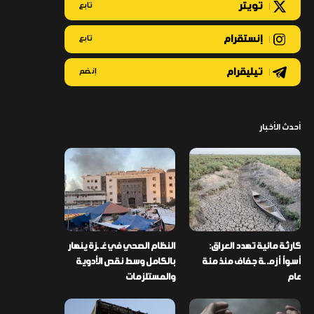
تويتر
تابع
إنستقرام
تابع
تيليقرام
إنضم
أحدث الأخبار
كارثة مائية تهدد العراق:
النظام الصحي في غـ ـزة ينهار
أسوأ أزمـ ـة جفاف منذ مئة
بالكامل وسط نقص الأدوية
عام
والمستلزمات