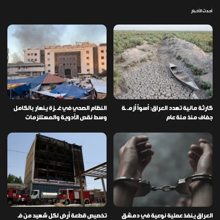
أحدث الأخبار
كارثة مائية تهدد العراق: أسوأ أزمـ ـة
النظام الصحي في غـ ـزة ينهار بالكامل
جفاف منذ مئة عام
وسط نقص الأدوية والمستلزمات
العراق ينفذ عملية نوعية في دمشق
تخصيص قطعة أرض لكل شهيد من فـ