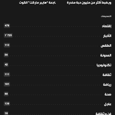
ويضبط أكثر من مليون حبة مخدرة
ـاجعة “هايبر ماركت” الكوت
التصنيفات
478
إقتصاد
1٬725
الأخبار
113
الطقس
56
المدونة
42
تكنولوجيا
111
ثقافة
181
رياضة
68
صحة
139
عاجل
18
فن و ثقافة