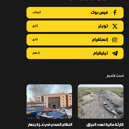
فيس بوك
إعجاب
تويتر
تابع
إنستقرام
تابع
تيليقرام
إنضم
أحدث الأخبار
كارثة مائية تهدد العراق:
النظام الصحي في غـ ـزة ينهار