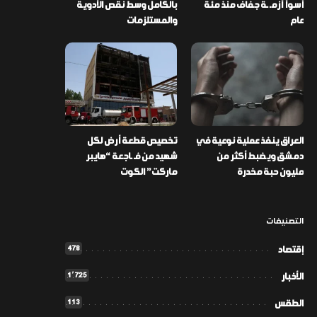
أسوأ أزمـ ـة جفاف منذ مئة
بالكامل وسط نقص الأدوية
عام
والمستلزمات
العراق ينفذ عملية نوعية في
تخصيص قطعة أرض لكل
دمشق ويضبط أكثر من
شهيد من فـ ـاجعة “هايبر
مليون حبة مخدرة
ماركت” الكوت
التصنيفات
478
إقتصاد
1٬725
الأخبار
113
الطقس