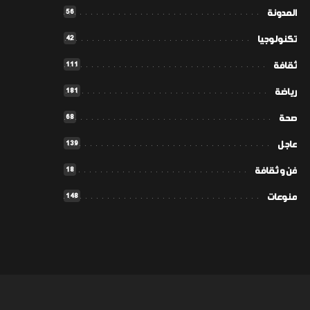
56
المدونة
42
تكنولوجيا
111
ثقافة
181
رياضة
68
صحة
139
عاجل
18
فن و ثقافة
148
منوعات