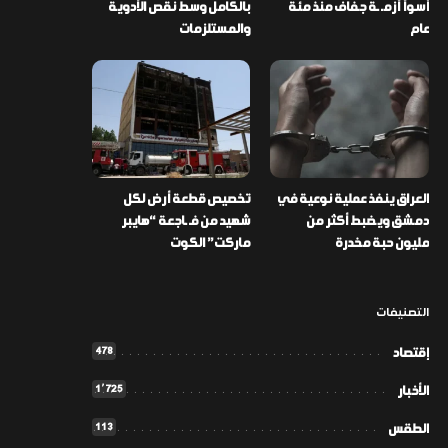
أسوأ أزمـ ـة جفاف منذ مئة
بالكامل وسط نقص الأدوية
عام
والمستلزمات
العراق ينفذ عملية نوعية في
تخصيص قطعة أرض لكل
دمشق ويضبط أكثر من
شهيد من فـ ـاجعة “هايبر
مليون حبة مخدرة
ماركت” الكوت
التصنيفات
478
إقتصاد
1٬725
الأخبار
113
الطقس