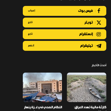
فيس بوك
إعجاب
تويتر
تابع
إنستقرام
تابع
تيليقرام
إنضم
أحدث الأخبار
كارثة مائية تهدد العراق:
النظام الصحي في غـ ـزة ينهار