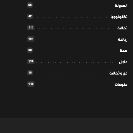
56
المدونة
42
تكنولوجيا
111
ثقافة
181
رياضة
68
صحة
139
عاجل
18
فن و ثقافة
148
منوعات