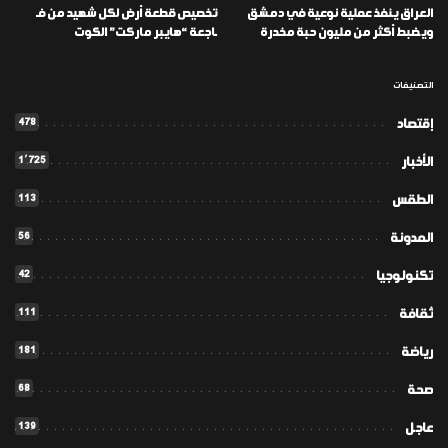
العراق ينفذ عملية نوعية في دمشق
تخصيص قطعة أرض لكل شهيد من فـ
ويضبط أكثر من مليون حبة مخدرة
ـاجعة “هايبر ماركت” الكوت
التصنيفات
478
إقتصاد
1٬725
الأخبار
113
الطقس
56
المدونة
42
تكنولوجيا
111
ثقافة
181
رياضة
68
صحة
139
عاجل