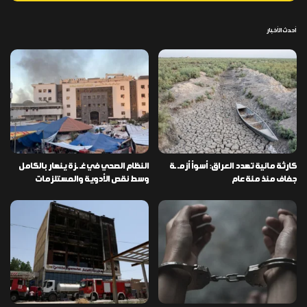
أحدث الأخبار
كارثة مائية تهدد العراق: أسوأ أزمـ ـة
النظام الصحي في غـ ـزة ينهار بالكامل
جفاف منذ مئة عام
وسط نقص الأدوية والمستلزمات