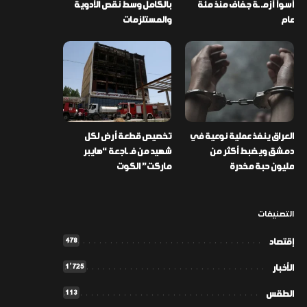
أسوأ أزمـ ـة جفاف منذ مئة
بالكامل وسط نقص الأدوية
عام
والمستلزمات
العراق ينفذ عملية نوعية في
تخصيص قطعة أرض لكل
دمشق ويضبط أكثر من
شهيد من فـ ـاجعة “هايبر
مليون حبة مخدرة
ماركت” الكوت
التصنيفات
478
إقتصاد
1٬725
الأخبار
113
الطقس