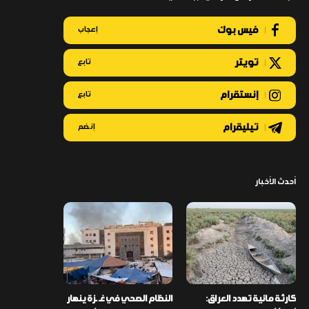
فيس بوك
إعجاب
تويتر
تابع
إنستقرام
تابع
تيليقرام
إنضم
أحدث الأخبار
كارثة مائية تهدد العراق:
النظام الصحي في غـ ـزة ينهار