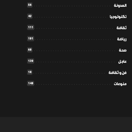
56
المدونة
42
تكنولوجيا
111
ثقافة
181
رياضة
68
صحة
139
عاجل
18
فن و ثقافة
148
منوعات