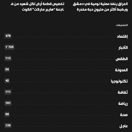
العراق ينفذ عملية نوعية في دمشق
تخصيص قطعة أرض لكل شهيد من فـ
ويضبط أكثر من مليون حبة مخدرة
ـاجعة “هايبر ماركت” الكوت
التصنيفات
478
إقتصاد
1٬725
الأخبار
113
الطقس
56
المدونة
42
تكنولوجيا
111
ثقافة
181
رياضة
68
صحة
139
عاجل