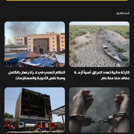
أحدث الأخبار
كارثة مائية تهدد العراق: أسوأ أزمـ ـة
النظام الصحي في غـ ـزة ينهار بالكامل
جفاف منذ مئة عام
وسط نقص الأدوية والمستلزمات