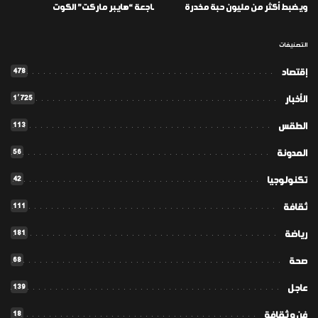
ويضبط أكثر من مليون حبة مخدرة
ـاجعة “هايبر ماركت” الكوت
التصنيفات
478
إقتصاد
1٬725
الأخبار
113
الطقس
56
المدونة
42
تكنولوجيا
111
ثقافة
181
رياضة
68
صحة
139
عاجل
18
فن و ثقافة