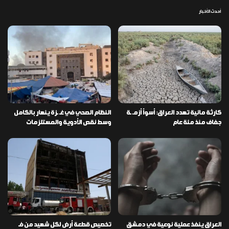
أحدث الأخبار
كارثة مائية تهدد العراق: أسوأ أزمـ ـة
النظام الصحي في غـ ـزة ينهار بالكامل
جفاف منذ مئة عام
وسط نقص الأدوية والمستلزمات
العراق ينفذ عملية نوعية في دمشق
تخصيص قطعة أرض لكل شهيد من فـ