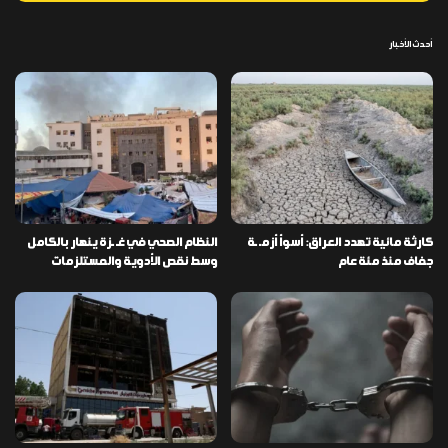
أحدث الأخبار
كارثة مائية تهدد العراق: أسوأ أزمـ ـة
النظام الصحي في غـ ـزة ينهار بالكامل
جفاف منذ مئة عام
وسط نقص الأدوية والمستلزمات