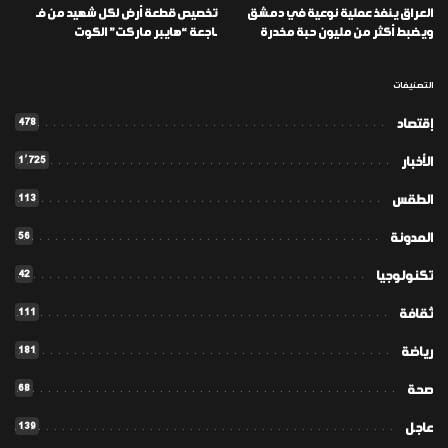
العراق ينفذ عملية نوعية في دمشق
تخصيص قطعة أرض لكل شهيد من فـ
ويضبط أكثر من مليون حبة مخدرة
ـاجعة “هايبر ماركت” الكوت
التصنيفات
478
إقتصاد
1٬725
الأخبار
113
الطقس
56
المدونة
42
تكنولوجيا
111
ثقافة
181
رياضة
68
صحة
139
عاجل