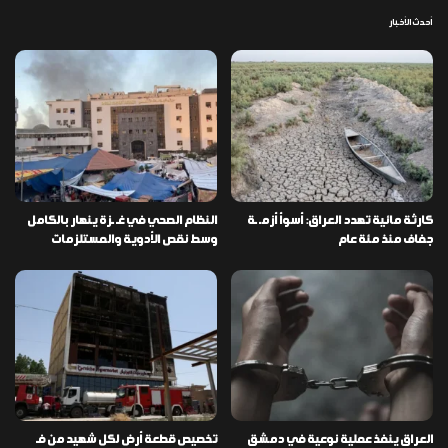
أحدث الأخبار
كارثة مائية تهدد العراق: أسوأ أزمـ ـة
النظام الصحي في غـ ـزة ينهار بالكامل
جفاف منذ مئة عام
وسط نقص الأدوية والمستلزمات
العراق ينفذ عملية نوعية في دمشق
تخصيص قطعة أرض لكل شهيد من فـ