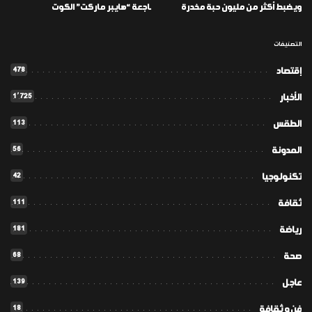
ويضبط أكثر من مليون حبة مخدرة
ـاجعة “هايبر ماركت” الكوت
التصنيفات
478
إقتصاد
1٬725
الأخبار
113
الطقس
56
المدونة
42
تكنولوجيا
111
ثقافة
181
رياضة
68
صحة
139
عاجل
18
فن و ثقافة