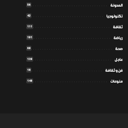
56
المدونة
42
تكنولوجيا
111
ثقافة
181
رياضة
68
صحة
139
عاجل
18
فن و ثقافة
148
منوعات