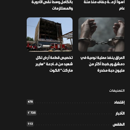
أسوأ أزمـ ـة جفاف منذ مئة
بالكامل وسط نقص الأدوية
عام
والمستلزمات
العراق ينفذ عملية نوعية في
تخصيص قطعة أرض لكل
دمشق ويضبط أكثر من
شهيد من فـ ـاجعة “هايبر
مليون حبة مخدرة
ماركت” الكوت
التصنيفات
478
إقتصاد
1٬725
الأخبار
113
الطقس