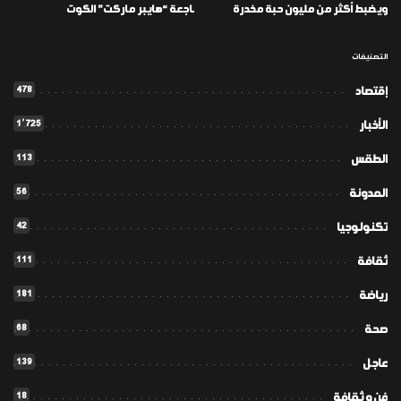
ويضبط أكثر من مليون حبة مخدرة
ـاجعة “هايبر ماركت” الكوت
التصنيفات
478
إقتصاد
1٬725
الأخبار
113
الطقس
56
المدونة
42
تكنولوجيا
111
ثقافة
181
رياضة
68
صحة
139
عاجل
18
فن و ثقافة