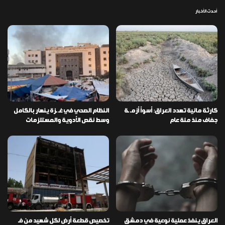
أحدث الأخبار
كارثة مائية تهدد العراق: أسوأ أزمـ ـة
النظام الصحي في غـ ـزة ينهار بالكامل
جفاف منذ مئة عام
وسط نقص الأدوية والمستلزمات
العراق ينفذ عملية نوعية في دمشق
تخصيص قطعة أرض لكل شهيد من فـ