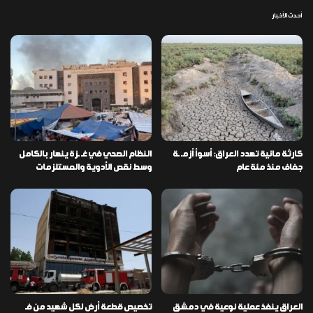
أحدث الأخبار
كارثة مائية تهدد العراق: أسوأ أزمـ ـة
النظام الصحي في غـ ـزة ينهار بالكامل
جفاف منذ مئة عام
وسط نقص الأدوية والمستلزمات
العراق ينفذ عملية نوعية في دمشق
تخصيص قطعة أرض لكل شهيد من فـ