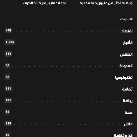
ويضبط أكثر من مليون حبة مخدرة
ـاجعة “هايبر ماركت” الكوت
التصنيفات
478
إقتصاد
1٬725
الأخبار
113
الطقس
56
المدونة
42
تكنولوجيا
111
ثقافة
181
رياضة
68
صحة
139
عاجل
18
فن و ثقافة