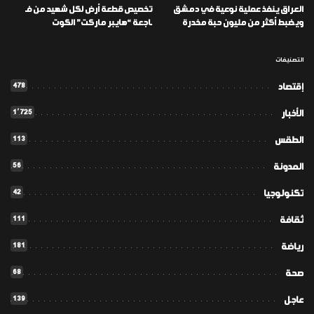
العراق ينفذ عملية نوعية في دمشق
تخصيص قطعة أرض لكل شهيد من فـ
ويضبط أكثر من مليون حبة مخدرة
ـاجعة “هايبر ماركت” الكوت
التصنيفات
478
إقتصاد
1٬725
الأخبار
113
الطقس
56
المدونة
42
تكنولوجيا
111
ثقافة
181
رياضة
68
صحة
139
عاجل