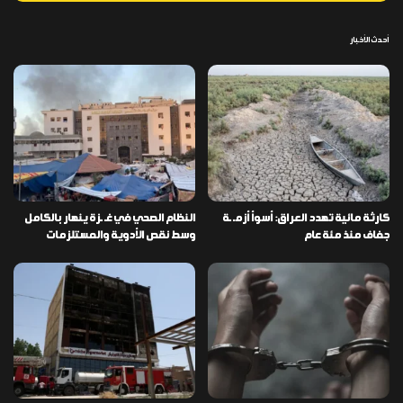
أحدث الأخبار
كارثة مائية تهدد العراق: أسوأ أزمـ ـة
النظام الصحي في غـ ـزة ينهار بالكامل
جفاف منذ مئة عام
وسط نقص الأدوية والمستلزمات