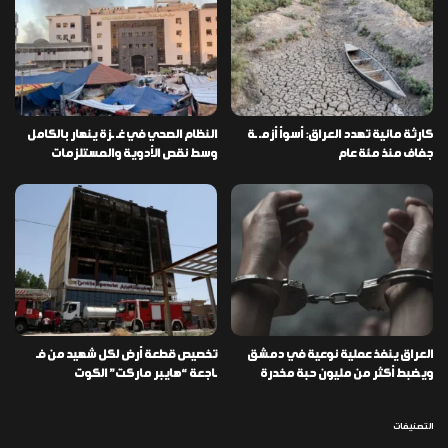
كارثة مائية تهدد العراق: أسوأ أزمـ ـة
النظام الصحي في غـ ـزة ينهار بالكامل
جفاف منذ مئة عام
وسط نقص الأدوية والمستلزمات
العراق ينفذ عملية نوعية في دمشق
تخصيص قطعة أرض لكل شهيد من فـ
ويضبط أكثر من مليون حبة مخدرة
ـاجعة “هايبر ماركت” الكوت
التصنيفات