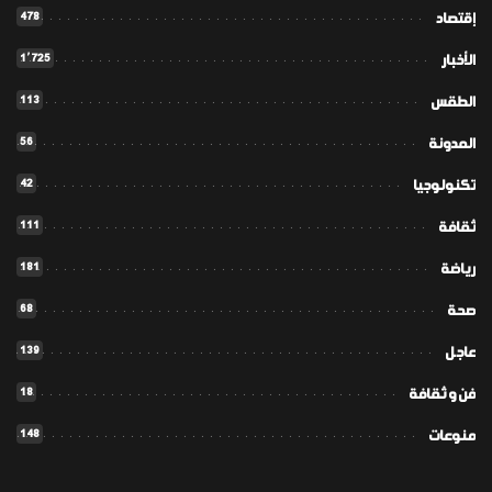
478
إقتصاد
1٬725
الأخبار
113
الطقس
56
المدونة
42
تكنولوجيا
111
ثقافة
181
رياضة
68
صحة
139
عاجل
18
فن و ثقافة
148
منوعات