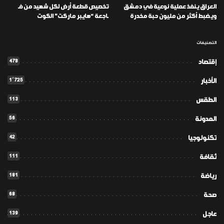
العراق ينفذ عملية نوعية في دمشق
تخصيص قطعة أرض لكل شهيد من فـ
ويضبط أكثر من مليون حبة مخدرة
ـاجعة “هايبر ماركت” الكوت
التصنيفات
478
إقتصاد
1٬725
الأخبار
113
الطقس
56
المدونة
42
تكنولوجيا
111
ثقافة
181
رياضة
68
صحة
139
عاجل