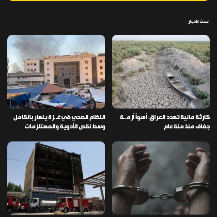
أحدث الأخبار
كارثة مائية تهدد العراق: أسوأ أزمـ ـة
النظام الصحي في غـ ـزة ينهار بالكامل
جفاف منذ مئة عام
وسط نقص الأدوية والمستلزمات