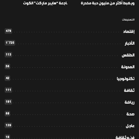
ويضبط أكثر من مليون حبة مخدرة
ـاجعة “هايبر ماركت” الكوت
التصنيفات
478
إقتصاد
1٬725
الأخبار
113
الطقس
56
المدونة
42
تكنولوجيا
111
ثقافة
181
رياضة
68
صحة
139
عاجل
18
فن و ثقافة