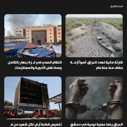
أحدث الأخبار
كارثة مائية تهدد العراق: أسوأ أزمـ ـة
النظام الصحي في غـ ـزة ينهار بالكامل
جفاف منذ مئة عام
وسط نقص الأدوية والمستلزمات
العراق ينفذ عملية نوعية في دمشق
تخصيص قطعة أرض لكل شهيد من فـ