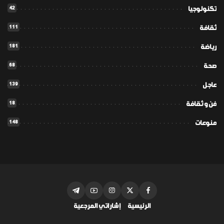
42
تكنولوجيا
111
ثقافة
181
رياضة
68
صحة
139
عاجل
18
فن و ثقافة
148
منوعات
الرئيسية
إشاراتي المرجعية