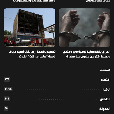
جفاف منذ مئة عام
وسط نقص الأدوية والمستلزمات
العراق ينفذ عملية نوعية في دمشق
تخصيص قطعة أرض لكل شهيد من فـ
ويضبط أكثر من مليون حبة مخدرة
ـاجعة “هايبر ماركت” الكوت
التصنيفات
478
إقتصاد
1٬725
الأخبار
113
الطقس
56
المدونة