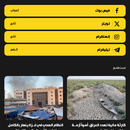
فيس بوك
إعجاب
تويتر
تابع
إنستقرام
تابع
تيليقرام
إنضم
أحدث الأخبار
كارثة مائية تهدد العراق: أسوأ أزمـ ـة
النظام الصحي في غـ ـزة ينهار بالكامل