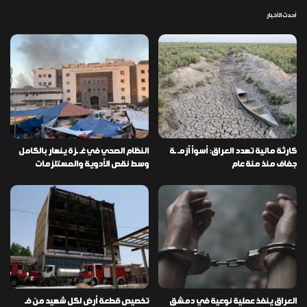
أحدث الأخبار
كارثة مائية تهدد العراق: أسوأ أزمـ ـة
النظام الصحي في غـ ـزة ينهار بالكامل
جفاف منذ مئة عام
وسط نقص الأدوية والمستلزمات
العراق ينفذ عملية نوعية في دمشق
تخصيص قطعة أرض لكل شهيد من فـ