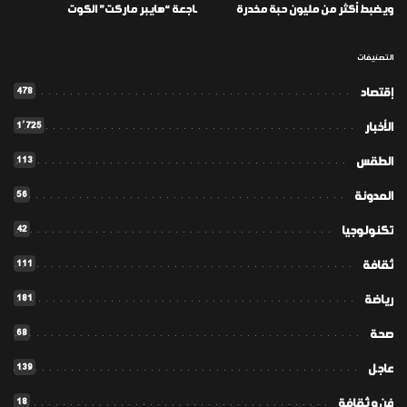
ويضبط أكثر من مليون حبة مخدرة
ـاجعة “هايبر ماركت” الكوت
التصنيفات
478
إقتصاد
1٬725
الأخبار
113
الطقس
56
المدونة
42
تكنولوجيا
111
ثقافة
181
رياضة
68
صحة
139
عاجل
18
فن و ثقافة