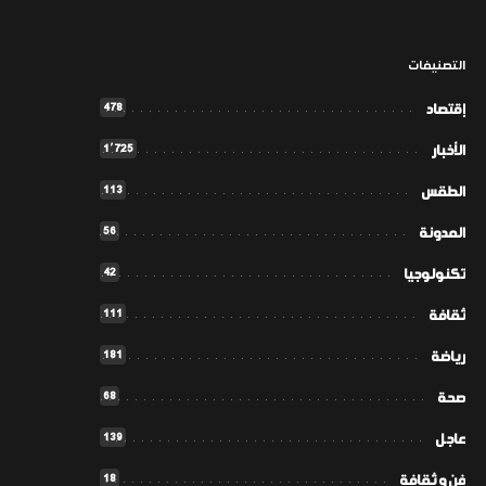
التصنيفات
478
إقتصاد
1٬725
الأخبار
113
الطقس
56
المدونة
42
تكنولوجيا
111
ثقافة
181
رياضة
68
صحة
139
عاجل
18
فن و ثقافة