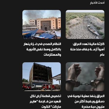
أحدث الأخبار
كارثة مائية تهدد العراق:
النظام الصحي في غـ ـزة ينهار
أسوأ أزمـ ـة جفاف منذ مئة
بالكامل وسط نقص الأدوية
عام
والمستلزمات
العراق ينفذ عملية نوعية في
تخصيص قطعة أرض لكل
دمشق ويضبط أكثر من
شهيد من فـ ـاجعة “هايبر
مليون حبة مخدرة
ماركت” الكوت