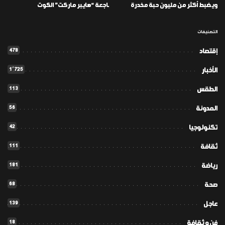
ويضبط أكثر من مليون حبة مخدرة
ـاجعة “هايبر ماركت” الكوت
التصنيفات
478
إقتصاد
1٬725
الأخبار
113
الطقس
56
المدونة
42
تكنولوجيا
111
ثقافة
181
رياضة
68
صحة
139
عاجل
18
فن و ثقافة