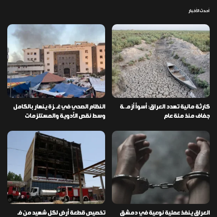
أحدث الأخبار
كارثة مائية تهدد العراق: أسوأ أزمـ ـة
النظام الصحي في غـ ـزة ينهار بالكامل
جفاف منذ مئة عام
وسط نقص الأدوية والمستلزمات
العراق ينفذ عملية نوعية في دمشق
تخصيص قطعة أرض لكل شهيد من فـ