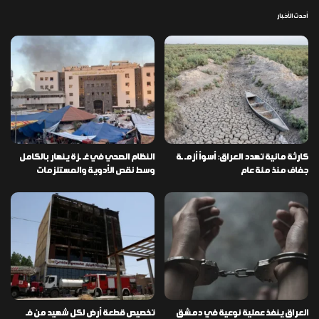
أحدث الأخبار
كارثة مائية تهدد العراق: أسوأ أزمـ ـة
النظام الصحي في غـ ـزة ينهار بالكامل
جفاف منذ مئة عام
وسط نقص الأدوية والمستلزمات
العراق ينفذ عملية نوعية في دمشق
تخصيص قطعة أرض لكل شهيد من فـ