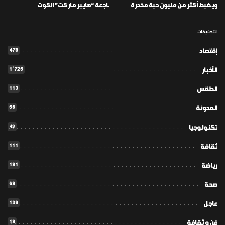
ويضبط أكثر من مليون حبة مخدرة
ـاجعة “هايبر ماركت” الكوت
التصنيفات
478
إقتصاد
1٬725
الأخبار
113
الطقس
56
المدونة
42
تكنولوجيا
111
ثقافة
181
رياضة
68
صحة
139
عاجل
18
فن و ثقافة