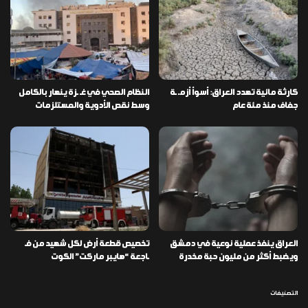
كارثة مائية تهدد العراق: أسوأ أزمـ ـة
النظام الصحي في غـ ـزة ينهار بالكامل
جفاف منذ مئة عام
وسط نقص الأدوية والمستلزمات
العراق ينفذ عملية نوعية في دمشق
تخصيص قطعة أرض لكل شهيد من فـ
ويضبط أكثر من مليون حبة مخدرة
ـاجعة “هايبر ماركت” الكوت
التصنيفات