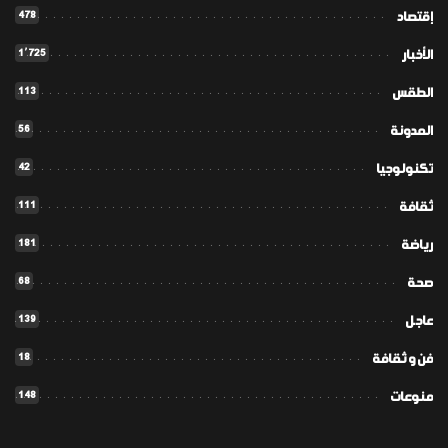
478
إقتصاد
1٬725
الأخبار
113
الطقس
56
المدونة
42
تكنولوجيا
111
ثقافة
181
رياضة
68
صحة
139
عاجل
18
فن و ثقافة
148
منوعات