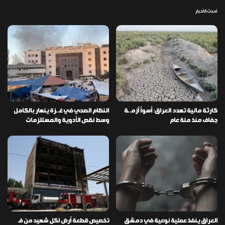
أحدث الأخبار
كارثة مائية تهدد العراق: أسوأ أزمـ ـة
النظام الصحي في غـ ـزة ينهار بالكامل
جفاف منذ مئة عام
وسط نقص الأدوية والمستلزمات
العراق ينفذ عملية نوعية في دمشق
تخصيص قطعة أرض لكل شهيد من فـ