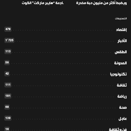
ويضبط أكثر من مليون حبة مخدرة
ـاجعة “هايبر ماركت” الكوت
التصنيفات
478
إقتصاد
1٬725
الأخبار
113
الطقس
56
المدونة
42
تكنولوجيا
111
ثقافة
181
رياضة
68
صحة
139
عاجل
18
فن و ثقافة