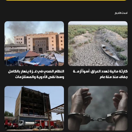
أحدث الأخبار
كارثة مائية تهدد العراق: أسوأ أزمـ ـة
النظام الصحي في غـ ـزة ينهار بالكامل
جفاف منذ مئة عام
وسط نقص الأدوية والمستلزمات