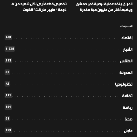
العراق ينفذ عملية نوعية في دمشق
تخصيص قطعة أرض لكل شهيد من فـ
ويضبط أكثر من مليون حبة مخدرة
ـاجعة “هايبر ماركت” الكوت
التصنيفات
478
إقتصاد
1٬725
الأخبار
113
الطقس
56
المدونة
42
تكنولوجيا
111
ثقافة
181
رياضة
68
صحة
139
عاجل