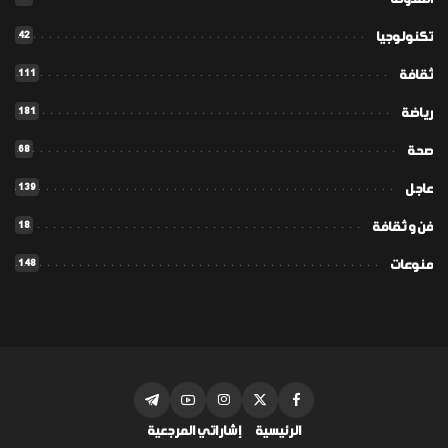
42
تكنولوجيا
111
ثقافة
181
رياضة
68
صحة
139
عاجل
18
فن و ثقافة
148
منوعات
الرئيسية
إشاراتي المرجعية