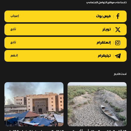
تابعنا على مواقع التواصل الإجتماعي
فيس بوك
إعجاب
تويتر
تابع
إنستقرام
تابع
تيليقرام
إنضم
أحدث الأخبار