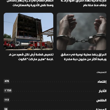
كارثة مائية تهدد العراق: أسوأ أزمـ ـة
النظام الصحي في غـ ـزة ينهار بالكامل
جفاف منذ مئة عام
وسط نقص الأدوية والمستلزمات
العراق ينفذ عملية نوعية في دمشق
تخصيص قطعة أرض لكل شهيد من فـ
ويضبط أكثر من مليون حبة مخدرة
ـاجعة “هايبر ماركت” الكوت
التصنيفات
478
إقتصاد
1٬725
الأخبار
113
الطقس
56
المدونة