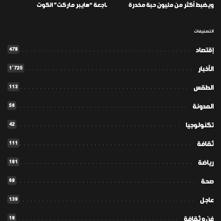
ويضبط أكثر من مليون حبة مخدرة
ـاجعة “هايبر ماركت” الكوت
التصنيفات
478
إقتصاد
1٬725
الأخبار
113
الطقس
56
المدونة
42
تكنولوجيا
111
ثقافة
181
رياضة
68
صحة
139
عاجل
18
فن و ثقافة