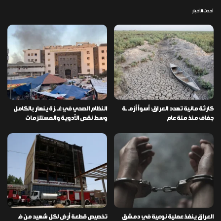
أحدث الأخبار
كارثة مائية تهدد العراق: أسوأ أزمـ ـة
النظام الصحي في غـ ـزة ينهار بالكامل
جفاف منذ مئة عام
وسط نقص الأدوية والمستلزمات
العراق ينفذ عملية نوعية في دمشق
تخصيص قطعة أرض لكل شهيد من فـ