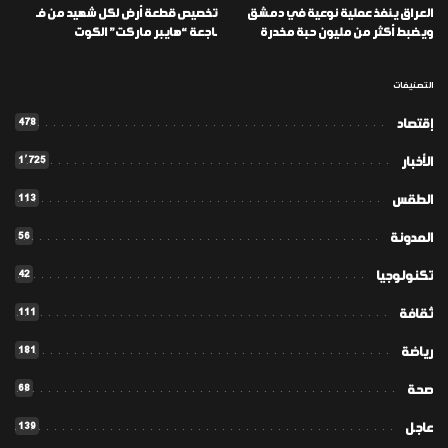
العراق ينفذ عملية نوعية في دمشق
تخصيص قطعة أرض لكل شهيد من فـ
ويضبط أكثر من مليون حبة مخدرة
ـاجعة “هايبر ماركت” الكوت
التصنيفات
478
إقتصاد
1٬725
الأخبار
113
الطقس
56
المدونة
42
تكنولوجيا
111
ثقافة
181
رياضة
68
صحة
139
عاجل