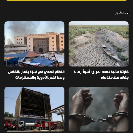
أحدث الأخبار
كارثة مائية تهدد العراق: أسوأ أزمـ ـة
النظام الصحي في غـ ـزة ينهار بالكامل
جفاف منذ مئة عام
وسط نقص الأدوية والمستلزمات