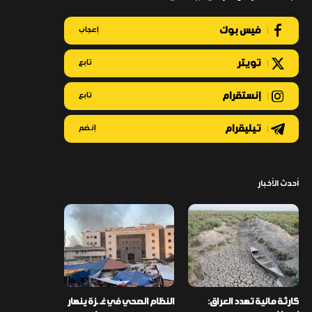
فيس بوك
إعجاب
تويتر
تابع
إنستقرام
تابع
تيليقرام
إنضم
أحدث الأخبار
كارثة مائية تهدد العراق:
النظام الصحي في غـ ـزة ينهار