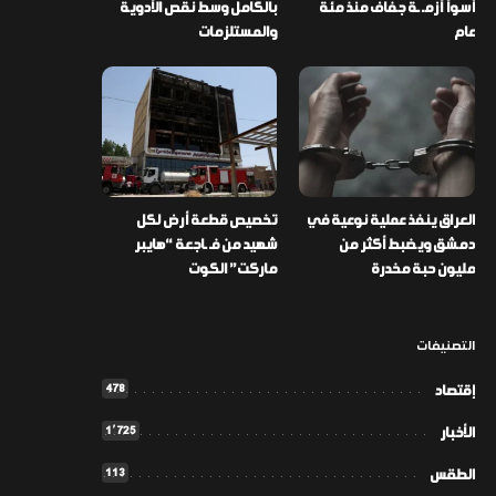
أسوأ أزمـ ـة جفاف منذ مئة
بالكامل وسط نقص الأدوية
عام
والمستلزمات
العراق ينفذ عملية نوعية في
تخصيص قطعة أرض لكل
دمشق ويضبط أكثر من
شهيد من فـ ـاجعة “هايبر
مليون حبة مخدرة
ماركت” الكوت
التصنيفات
478
إقتصاد
1٬725
الأخبار
113
الطقس