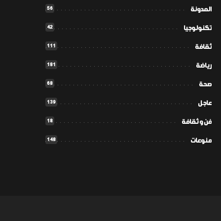
56
المدونة
42
تكنولوجيا
111
ثقافة
181
رياضة
68
صحة
139
عاجل
18
فن و ثقافة
148
منوعات