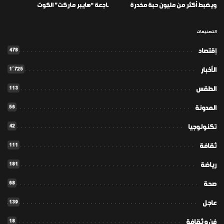
ويضبط أكثر من مليون حبة مخدرة
ـاجعة “هايبر ماركت” الكوت
التصنيفات
478
إقتصاد
1٬725
الأخبار
113
الطقس
56
المدونة
42
تكنولوجيا
111
ثقافة
181
رياضة
68
صحة
139
عاجل
18
فن و ثقافة