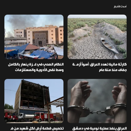
أحدث الأخبار
كارثة مائية تهدد العراق: أسوأ أزمـ ـة
النظام الصحي في غـ ـزة ينهار بالكامل
جفاف منذ مئة عام
وسط نقص الأدوية والمستلزمات
العراق ينفذ عملية نوعية في دمشق
تخصيص قطعة أرض لكل شهيد من فـ