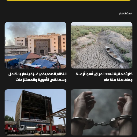
أحدث الأخبار
كارثة مائية تهدد العراق: أسوأ أزمـ ـة
النظام الصحي في غـ ـزة ينهار بالكامل
جفاف منذ مئة عام
وسط نقص الأدوية والمستلزمات