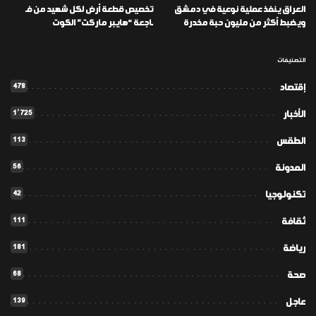
العراق ينفذ عملية نوعية في دمشق
تخصيص قطعة أرض لكل شهيد من فـ
ويضبط أكثر من مليون حبة مخدرة
ـاجعة “هايبر ماركت” الكوت
التصنيفات
478
إقتصاد
1٬725
الأخبار
113
الطقس
56
المدونة
42
تكنولوجيا
111
ثقافة
181
رياضة
68
صحة
139
عاجل