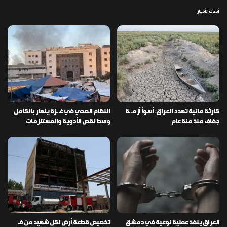
أحدث الأخبار
كارثة مائية تهدد العراق: أسوأ أزمـ ـة
النظام الصحي في غـ ـزة ينهار بالكامل
جفاف منذ مئة عام
وسط نقص الأدوية والمستلزمات
العراق ينفذ عملية نوعية في دمشق
تخصيص قطعة أرض لكل شهيد من فـ