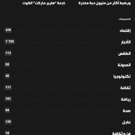
ويضبط أكثر من مليون حبة مخدرة
ـاجعة “هايبر ماركت” الكوت
التصنيفات
478
إقتصاد
1٬725
الأخبار
113
الطقس
56
المدونة
42
تكنولوجيا
111
ثقافة
181
رياضة
68
صحة
139
عاجل
18
فن و ثقافة