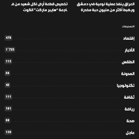
العراق ينفذ عملية نوعية في دمشق
تخصيص قطعة أرض لكل شهيد من فـ
ويضبط أكثر من مليون حبة مخدرة
ـاجعة “هايبر ماركت” الكوت
التصنيفات
478
إقتصاد
1٬725
الأخبار
113
الطقس
56
المدونة
42
تكنولوجيا
111
ثقافة
181
رياضة
68
صحة
139
عاجل