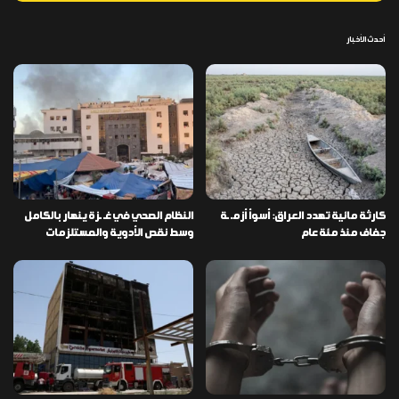
أحدث الأخبار
كارثة مائية تهدد العراق: أسوأ أزمـ ـة
النظام الصحي في غـ ـزة ينهار بالكامل
جفاف منذ مئة عام
وسط نقص الأدوية والمستلزمات