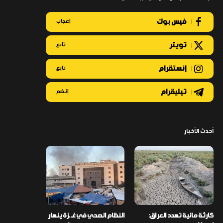
فيس بوك
إعجاب
تويتر
تابع
إنستقرام
تابع
تيليقرام
إنضم
أحدث الأخبار
كارثة مائية تهدد العراق:
النظام الصحي في غـ ـزة ينهار