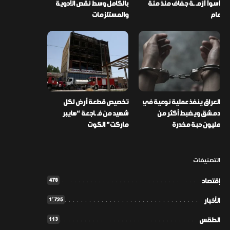
أسوأ أزمـ ـة جفاف منذ مئة
بالكامل وسط نقص الأدوية
عام
والمستلزمات
العراق ينفذ عملية نوعية في
تخصيص قطعة أرض لكل
دمشق ويضبط أكثر من
شهيد من فـ ـاجعة “هايبر
مليون حبة مخدرة
ماركت” الكوت
التصنيفات
478
إقتصاد
1٬725
الأخبار
113
الطقس