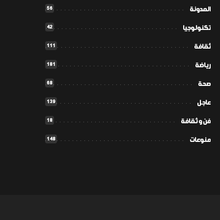
56
المدونة
42
تكنولوجيا
111
ثقافة
181
رياضة
68
صحة
139
عاجل
18
فن و ثقافة
148
منوعات