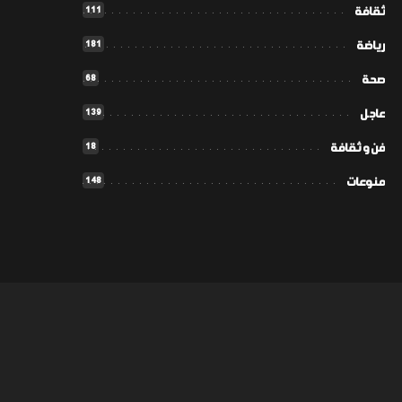
111
ثقافة
181
رياضة
68
صحة
139
عاجل
18
فن و ثقافة
148
منوعات