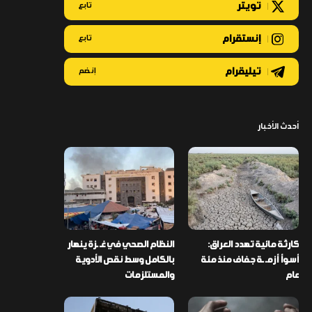
تويتر
تابع
إنستقرام
تابع
تيليقرام
إنضم
أحدث الأخبار
كارثة مائية تهدد العراق:
النظام الصحي في غـ ـزة ينهار
أسوأ أزمـ ـة جفاف منذ مئة
بالكامل وسط نقص الأدوية
عام
والمستلزمات