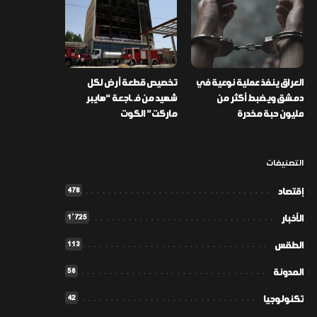
العراق ينفذ عملية نوعية في
تخصيص قطعة أرض لكل
دمشق ويضبط أكثر من
شهيد من فـ ـاجعة “هايبر
مليون حبة مخدرة
ماركت” الكوت
التصنيفات
478
إقتصاد
1٬725
الأخبار
113
الطقس
56
المدونة
42
تكنولوجيا