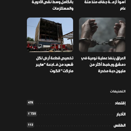
أسوأ أزمـ ـة جفاف منذ مئة
بالكامل وسط نقص الأدوية
عام
والمستلزمات
العراق ينفذ عملية نوعية في
تخصيص قطعة أرض لكل
دمشق ويضبط أكثر من
شهيد من فـ ـاجعة “هايبر
مليون حبة مخدرة
ماركت” الكوت
التصنيفات
478
إقتصاد
1٬725
الأخبار
113
الطقس