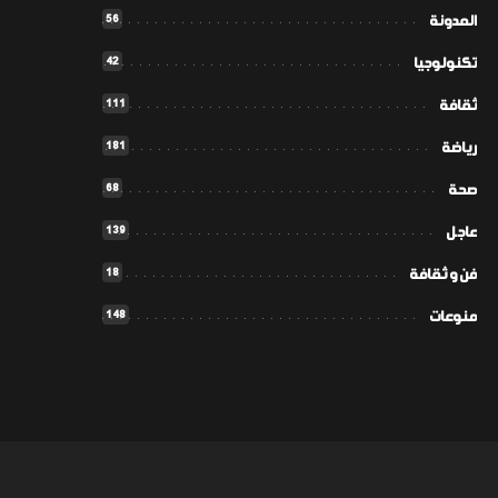
56
المدونة
42
تكنولوجيا
111
ثقافة
181
رياضة
68
صحة
139
عاجل
18
فن و ثقافة
148
منوعات