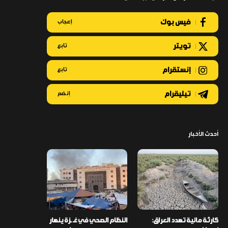
فيس بوك
إعجاب
تويتر
تابع
إنستقرام
تابع
تيليقرام
إنضم
أحدث الأخبار
كارثة مائية تهدد العراق:
النظام الصحي في غـ ـزة ينهار