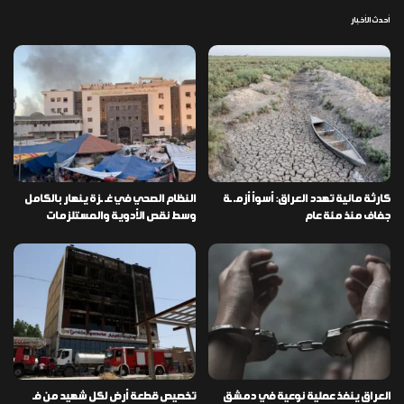
أحدث الأخبار
كارثة مائية تهدد العراق: أسوأ أزمـ ـة
النظام الصحي في غـ ـزة ينهار بالكامل
جفاف منذ مئة عام
وسط نقص الأدوية والمستلزمات
العراق ينفذ عملية نوعية في دمشق
تخصيص قطعة أرض لكل شهيد من فـ