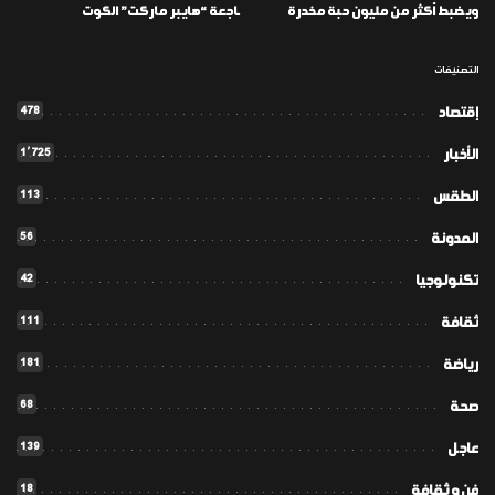
ويضبط أكثر من مليون حبة مخدرة
ـاجعة “هايبر ماركت” الكوت
التصنيفات
478
إقتصاد
1٬725
الأخبار
113
الطقس
56
المدونة
42
تكنولوجيا
111
ثقافة
181
رياضة
68
صحة
139
عاجل
18
فن و ثقافة