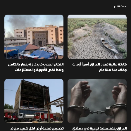
أحدث الأخبار
كارثة مائية تهدد العراق: أسوأ أزمـ ـة
النظام الصحي في غـ ـزة ينهار بالكامل
جفاف منذ مئة عام
وسط نقص الأدوية والمستلزمات
العراق ينفذ عملية نوعية في دمشق
تخصيص قطعة أرض لكل شهيد من فـ