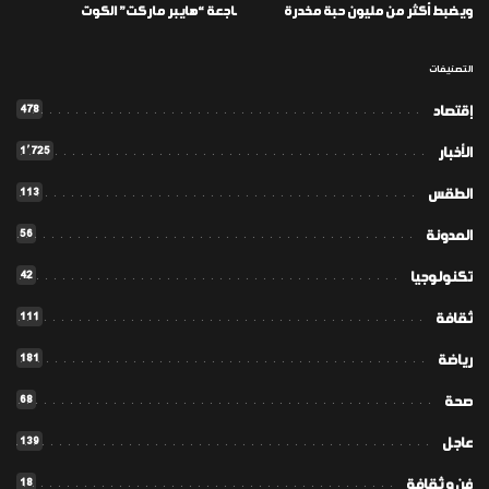
ويضبط أكثر من مليون حبة مخدرة
ـاجعة “هايبر ماركت” الكوت
التصنيفات
478
إقتصاد
1٬725
الأخبار
113
الطقس
56
المدونة
42
تكنولوجيا
111
ثقافة
181
رياضة
68
صحة
139
عاجل
18
فن و ثقافة