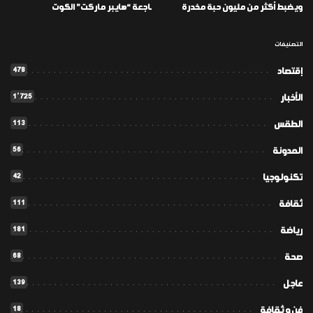
ويضبط أكثر من مليون حبة مخدرة
ـاجعة “هايبر ماركت” الكوت
التصنيفات
478
إقتصاد
1٬725
الأخبار
113
الطقس
56
المدونة
42
تكنولوجيا
111
ثقافة
181
رياضة
68
صحة
139
عاجل
18
فن و ثقافة