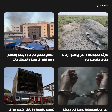
أحدث الأخبار
كارثة مائية تهدد العراق: أسوأ أزمـ ـة
النظام الصحي في غـ ـزة ينهار بالكامل
جفاف منذ مئة عام
وسط نقص الأدوية والمستلزمات
العراق ينفذ عملية نوعية في دمشق
تخصيص قطعة أرض لكل شهيد من فـ