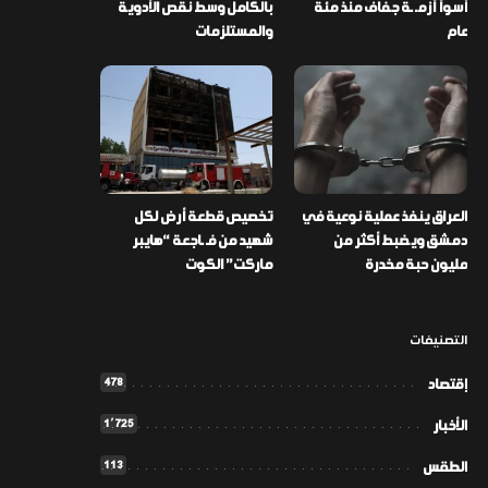
أسوأ أزمـ ـة جفاف منذ مئة
بالكامل وسط نقص الأدوية
عام
والمستلزمات
العراق ينفذ عملية نوعية في
تخصيص قطعة أرض لكل
دمشق ويضبط أكثر من
شهيد من فـ ـاجعة “هايبر
مليون حبة مخدرة
ماركت” الكوت
التصنيفات
478
إقتصاد
1٬725
الأخبار
113
الطقس