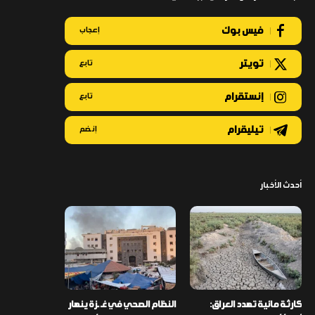
فيس بوك
إعجاب
تويتر
تابع
إنستقرام
تابع
تيليقرام
إنضم
أحدث الأخبار
كارثة مائية تهدد العراق:
النظام الصحي في غـ ـزة ينهار