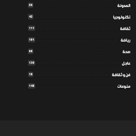
56
المدونة
42
تكنولوجيا
111
ثقافة
181
رياضة
68
صحة
139
عاجل
18
فن و ثقافة
148
منوعات