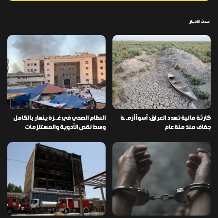
أحدث الأخبار
كارثة مائية تهدد العراق: أسوأ أزمـ ـة
النظام الصحي في غـ ـزة ينهار بالكامل
جفاف منذ مئة عام
وسط نقص الأدوية والمستلزمات