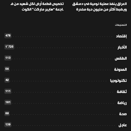
العراق ينفذ عملية نوعية في دمشق
تخصيص قطعة أرض لكل شهيد من فـ
ويضبط أكثر من مليون حبة مخدرة
ـاجعة “هايبر ماركت” الكوت
التصنيفات
478
إقتصاد
1٬725
الأخبار
113
الطقس
56
المدونة
42
تكنولوجيا
111
ثقافة
181
رياضة
68
صحة
139
عاجل