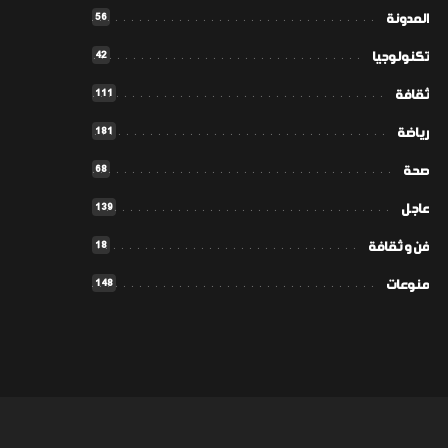
56
المدونة
42
تكنولوجيا
111
ثقافة
181
رياضة
68
صحة
139
عاجل
18
فن و ثقافة
148
منوعات