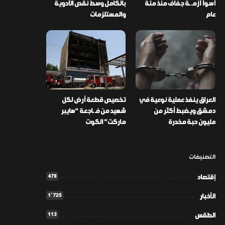
أسوأ أزمـ ـة جفاف منذ مئة
بالكامل وسط نقص الأدوية
عام
والمستلزمات
العراق ينفذ عملية نوعية في
تخصيص قطعة أرض لكل
دمشق ويضبط أكثر من
شهيد من فـ ـاجعة “هايبر
مليون حبة مخدرة
ماركت” الكوت
التصنيفات
478
إقتصاد
1٬725
الأخبار
113
الطقس