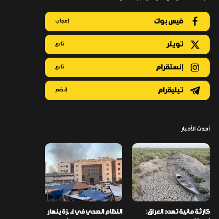
فيس بوك
إعجاب
تويتر
تابع
إنستقرام
تابع
تيليقرام
إنضم
أحدث الأخبار
كارثة مائية تهدد العراق:
النظام الصحي في غـ ـزة ينهار