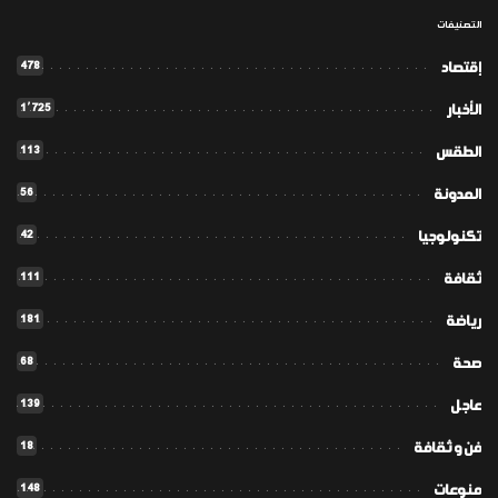
التصنيفات
478
إقتصاد
1٬725
الأخبار
113
الطقس
56
المدونة
42
تكنولوجيا
111
ثقافة
181
رياضة
68
صحة
139
عاجل
18
فن و ثقافة
148
منوعات