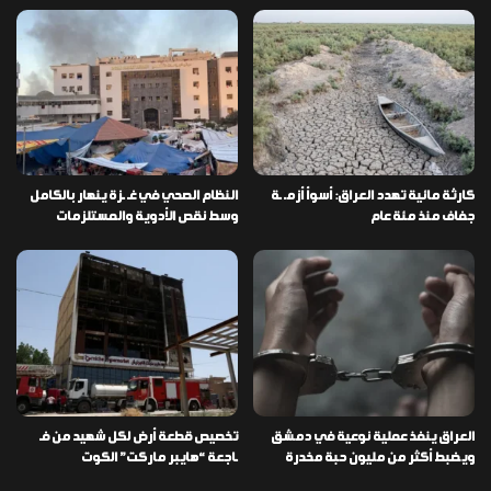
كارثة مائية تهدد العراق: أسوأ أزمـ ـة
النظام الصحي في غـ ـزة ينهار بالكامل
جفاف منذ مئة عام
وسط نقص الأدوية والمستلزمات
العراق ينفذ عملية نوعية في دمشق
تخصيص قطعة أرض لكل شهيد من فـ
ويضبط أكثر من مليون حبة مخدرة
ـاجعة “هايبر ماركت” الكوت