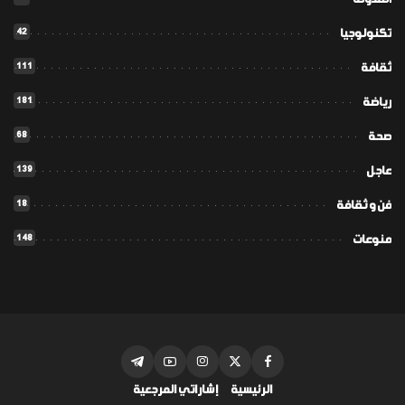
42
تكنولوجيا
111
ثقافة
181
رياضة
68
صحة
139
عاجل
18
فن و ثقافة
148
منوعات
الرئيسية
إشاراتي المرجعية