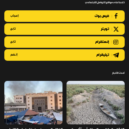
تابعنا على مواقع التواصل الإجتماعي
فيس بوك
إعجاب
تويتر
تابع
إنستقرام
تابع
تيليقرام
إنضم
أحدث الأخبار