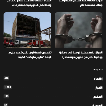
كارثة مائية تهدد العراق: أسوأ أزمـ ـة
النظام الصحي في غـ ـزة ينهار بالكامل
جفاف منذ مئة عام
وسط نقص الأدوية والمستلزمات
العراق ينفذ عملية نوعية في دمشق
تخصيص قطعة أرض لكل شهيد من فـ
ويضبط أكثر من مليون حبة مخدرة
ـاجعة “هايبر ماركت” الكوت
التصنيفات
478
إقتصاد
1٬725
الأخبار
113
الطقس
56
المدونة