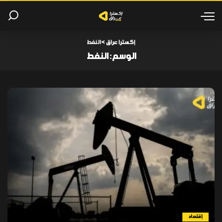
إكسترا عراق
>
النفط
الوسم:
النفط
إقتصاد