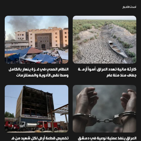
أحدث الأخبار
كارثة مائية تهدد العراق: أسوأ أزمـ ـة
النظام الصحي في غـ ـزة ينهار بالكامل
جفاف منذ مئة عام
وسط نقص الأدوية والمستلزمات
العراق ينفذ عملية نوعية في دمشق
تخصيص قطعة أرض لكل شهيد من فـ