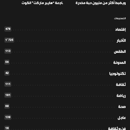
ويضبط أكثر من مليون حبة مخدرة
ـاجعة “هايبر ماركت” الكوت
التصنيفات
478
إقتصاد
1٬725
الأخبار
113
الطقس
56
المدونة
42
تكنولوجيا
111
ثقافة
181
رياضة
68
صحة
139
عاجل
18
فن و ثقافة