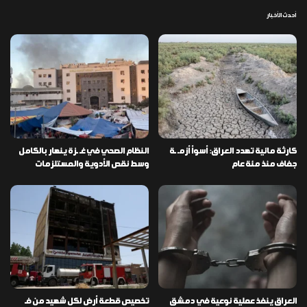
أحدث الأخبار
كارثة مائية تهدد العراق: أسوأ أزمـ ـة
النظام الصحي في غـ ـزة ينهار بالكامل
جفاف منذ مئة عام
وسط نقص الأدوية والمستلزمات
العراق ينفذ عملية نوعية في دمشق
تخصيص قطعة أرض لكل شهيد من فـ