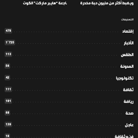
ويضبط أكثر من مليون حبة مخدرة
ـاجعة “هايبر ماركت” الكوت
التصنيفات
478
إقتصاد
1٬725
الأخبار
113
الطقس
56
المدونة
42
تكنولوجيا
111
ثقافة
181
رياضة
68
صحة
139
عاجل
18
فن و ثقافة