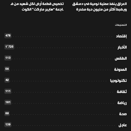
العراق ينفذ عملية نوعية في دمشق
تخصيص قطعة أرض لكل شهيد من فـ
ويضبط أكثر من مليون حبة مخدرة
ـاجعة “هايبر ماركت” الكوت
التصنيفات
478
إقتصاد
1٬725
الأخبار
113
الطقس
56
المدونة
42
تكنولوجيا
111
ثقافة
181
رياضة
68
صحة
139
عاجل