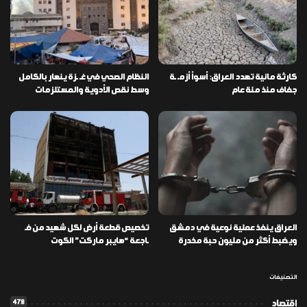
كارثة مائية تهدد العراق: أسوأ أزمـ ـة
النظام الصحي في غـ ـزة ينهار بالكامل
جفاف منذ مئة عام
وسط نقص الأدوية والمستلزمات
العراق ينفذ عملية نوعية في دمشق
تخصيص قطعة أرض لكل شهيد من فـ
ويضبط أكثر من مليون حبة مخدرة
ـاجعة “هايبر ماركت” الكوت
التصنيفات
478
إقتصاد