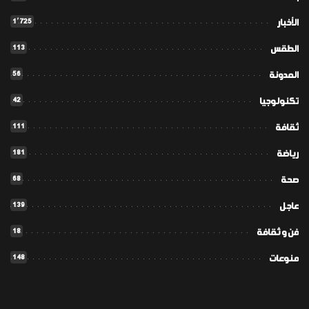
1٬725
الأخبار
113
الطقس
56
المدونة
42
تكنولوجيا
111
ثقافة
181
رياضة
68
صحة
139
عاجل
18
فن و ثقافة
148
منوعات