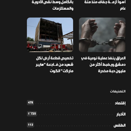
أسوأ أزمـ ـة جفاف منذ مئة
بالكامل وسط نقص الأدوية
عام
والمستلزمات
العراق ينفذ عملية نوعية في
تخصيص قطعة أرض لكل
دمشق ويضبط أكثر من
شهيد من فـ ـاجعة “هايبر
مليون حبة مخدرة
ماركت” الكوت
التصنيفات
478
إقتصاد
1٬725
الأخبار
113
الطقس