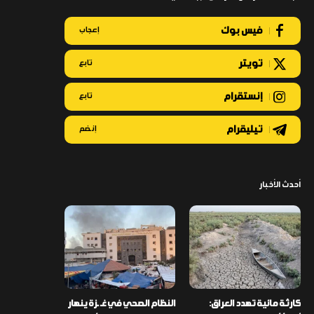
فيس بوك
إعجاب
تويتر
تابع
إنستقرام
تابع
تيليقرام
إنضم
أحدث الأخبار
كارثة مائية تهدد العراق:
النظام الصحي في غـ ـزة ينهار