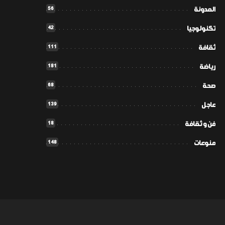
56
المدونة
42
تكنولوجيا
111
ثقافة
181
رياضة
68
صحة
139
عاجل
18
فن و ثقافة
148
منوعات